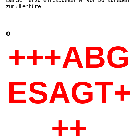
zur Zillenhütte.
+++ABG
ESAGT+
++