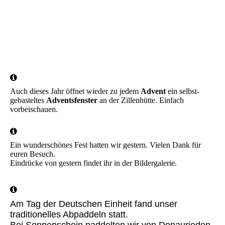
IMG-20221231-WA0021
IMG-20221231-WA0028
IMG-20221231-WA0014
IMG-20221231-WA0003
Auch dieses Jahr öffnet wieder zu jedem
Advent
ein selbst-
gebasteltes
Adventsfenster
an der Zillenhütte. Einfach
vorbeischauen.
Ein wunderschönes Fest hatten wir gestern. Vielen Dank für
euren Besuch.
Eindrücke von gestern findet ihr in der Bildergalerie.
Am Tag der Deutschen Einheit fand unser
traditionelles Abpaddeln statt.
Bei Sonnenschein paddelten wir von Donaurieden