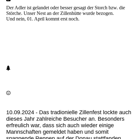
Der Adler ist gelandet oder besser gesagt der Storch bzw. die
Störche. Unser Nest an der Zillenhütte wurde bezogen.
Und nein, 01. April kommt erst noch.
Screenshot_2025-03-28-19-35-52-307_com.whatsapp
1000120114
10.09.2024 - Das tradionielle Zillenfest lockte auch
dieses Jahr zahlreiche Besucher an. Besonders
erfreulich war, dass sich auch wieder einige
Mannschaften gemeldet haben und somit
spannende Rennen auf der Donau stattfanden.