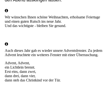
den Abend ausklingen lassen.
Wir wünschen Ihnen schöne Weihnachten, erholsame Feiertage
und einen guten Rutsch ins neue Jahr.
Und das wichtigste - bleiben Sie gesund.
Auch dieses Jahr gab es wieder unsere Adventsfenster. Zu jedem
Advent leuchtete ein weiteres Fenster mit einer Überraschung.
Advent, Advent,
ein Lichtlein brennt.
Erst eins, dann zwei,
dann drei, dann vier,
dann steh das Christkind vor der Tür.
20211128_170345
Screenshot 2021-12-06 085026