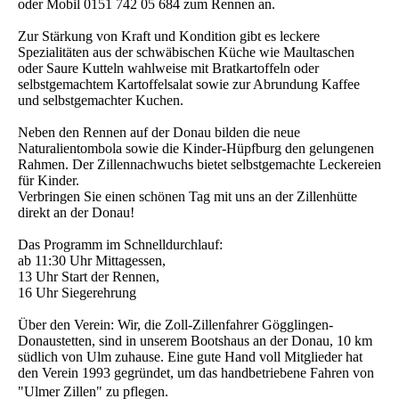
oder Mobil 0151 742 05 684 zum Rennen an.
Zur Stärkung von Kraft und Kondition gibt es leckere
Spezialitäten aus der schwäbischen Küche wie Maultaschen
oder Saure Kutteln wahlweise mit Bratkartoffeln oder
selbstgemachtem Kartoffelsalat sowie zur Abrundung Kaffee
und selbstgemachter Kuchen.
Neben den Rennen auf der Donau bilden die neue
Naturalientombola sowie die Kinder-Hüpfburg den gelungenen
Rahmen. Der Zillennachwuchs bietet selbstgemachte Leckereien
für Kinder.
Verbringen Sie einen schönen Tag mit uns an der Zillenhütte
direkt an der Donau!
Das Programm im Schnelldurchlauf:
ab 11:30 Uhr Mittagessen,
13 Uhr Start der Rennen,
16 Uhr Siegerehrung
Über den Verein: Wir, die Zoll-Zillenfahrer Gögglingen-
Donaustetten, sind in unserem Bootshaus an der Donau, 10 km
südlich von Ulm zuhause. Eine gute Hand voll Mitglieder hat
den Verein 1993 gegründet, um das handbetriebene Fahren von
"Ulmer Zillen" zu pflegen.