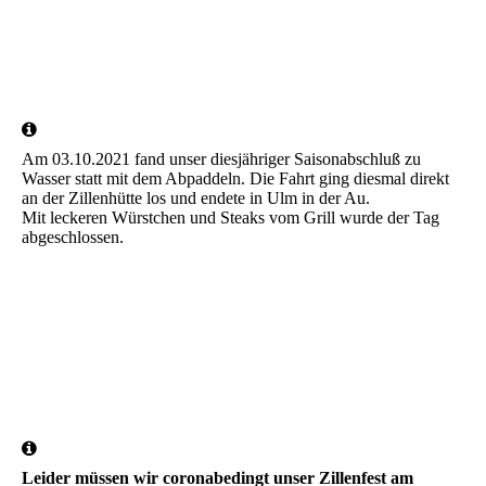
IMG_20211212_165405
facebook_1640510337050_6880799068731110761
Am 03.10.2021 fand unser diesjähriger Saisonabschluß zu
Wasser statt mit dem Abpaddeln. Die Fahrt ging diesmal direkt
an der Zillenhütte los und endete in Ulm in der Au.
Mit leckeren Würstchen und Steaks vom Grill wurde der Tag
abgeschlossen.
IMG_20211003_152919
20211003_141749
20211003_165742
Leider müssen wir coronabedingt unser Zillenfest am